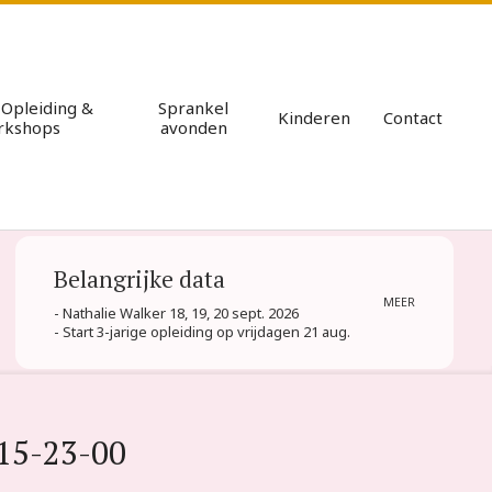
e Opleiding &
Sprankel
Kinderen
Contact
rkshops
avonden
Pri
Nav
Me
Belangrijke data
MEER
- Nathalie Walker 18, 19, 20 sept. 2026
- Start 3-jarige opleiding op vrijdagen 21 aug.
15-23-00