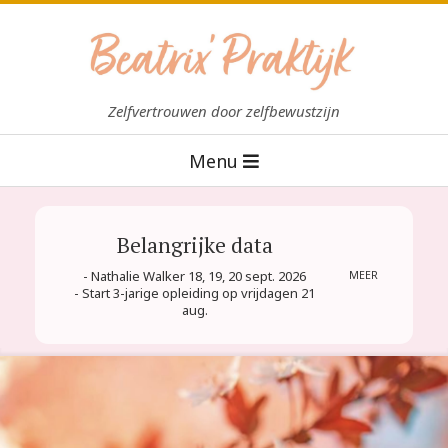
Skip
to
content
B
Zelfvertrouwen door zelfbewustzijn
e
Primary
Menu
a
Navigation
t
Menu
r
Belangrijke data
i
- Nathalie Walker 18, 19, 20 sept. 2026
MEER
x
- Start 3-jarige opleiding op vrijdagen 21
aug.
P
r
a
k
t