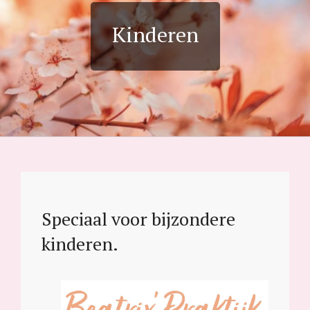
i
Kinderen
j
k
Speciaal voor bijzondere
kinderen.