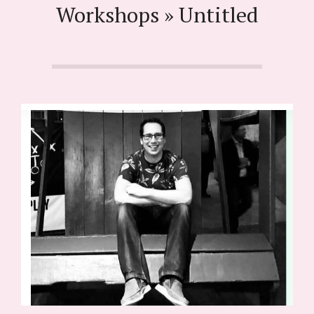
Workshops »
Untitled
i
j
k