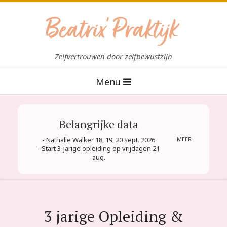
Skip
to
content
B
Zelfvertrouwen door zelfbewustzijn
e
Primary
Menu
a
Navigation
t
Menu
r
Belangrijke data
i
- Nathalie Walker 18, 19, 20 sept. 2026
MEER
x
- Start 3-jarige opleiding op vrijdagen 21
aug.
P
r
a
k
3 jarige Opleiding &
t