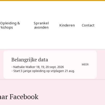
e Opleiding &
Sprankel
Kinderen
Contact
rkshops
avonden
Pri
Nav
Me
Belangrijke data
MEER
- Nathalie Walker 18, 19, 20 sept. 2026
- Start 3-jarige opleiding op vrijdagen 21 aug.
aar Facebook