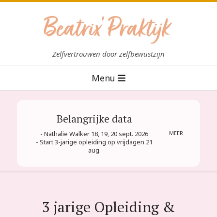
Skip
to
content
B
Zelfvertrouwen door zelfbewustzijn
e
Primary
Menu
a
Navigation
t
Menu
r
Belangrijke data
i
- Nathalie Walker 18, 19, 20 sept. 2026
MEER
x
- Start 3-jarige opleiding op vrijdagen 21
aug.
P
r
a
k
3 jarige Opleiding &
t