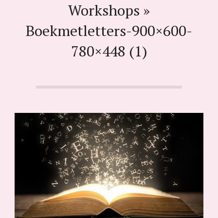
Workshops »
i
j
Boekmetletters-900×600-
k
780×448 (1)